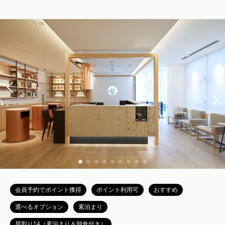
【禁煙】スーペリアダブルB -
ENGAWA-
獲得ポイント 
275~
2
禁煙
20.00m
1~2名
クイーンサイズ / 幅151-180cm×1
Wi-Fiあり（無料）
大人
2
名
1
室
税・サービス料込
27,500
合計
円~
会員予約でポイント獲得
ポイント利用可
おすすめ
詳細
日付を選択
選べるオプション
素泊まり
早割り14（素泊まり＆朝食付き）