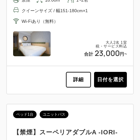
クイーンサイズ / 幅151-180cm×1
Wi-Fiあり（無料）
大人
2
名
1
室
税・サービス料込
23,000
合計
円~
詳細
日付を選択
ベッド1台
ユニットバス
【禁煙】スーペリアダブルA -IORI-