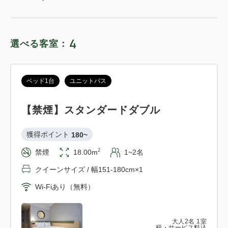
詳細
日付を選択
4
選べる客室：
ベッド1台
ユニットバス
【禁煙】スタンダードダブル
獲得ポイント 
180~
2
禁煙
18.00m
1~2名
クイーンサイズ / 幅151-180cm×1
Wi-Fiあり（無料）
大人
2
名
1
室
税・サービス料込