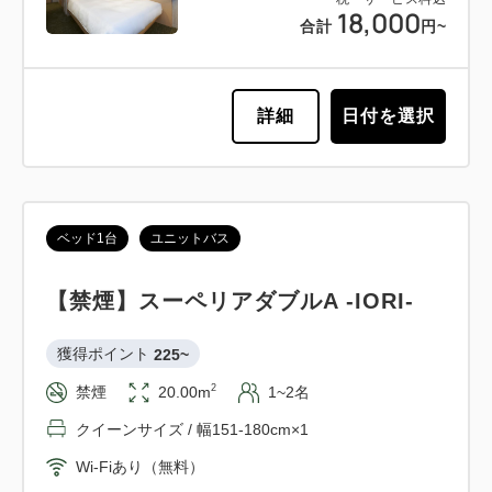
18,000
合計
円~
詳細
日付を選択
ベッド1台
ユニットバス
【禁煙】スーペリアダブルA -IORI-
獲得ポイント 
225~
2
禁煙
20.00m
1~2名
クイーンサイズ / 幅151-180cm×1
Wi-Fiあり（無料）