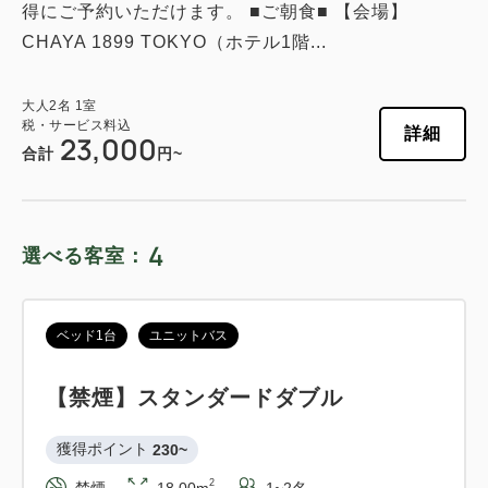
得にご予約いただけます。 ■ご朝食■ 【会場】
CHAYA 1899 TOKYO（ホテル1階...
大人
2
名
1
室
税・サービス料込
詳細
23,000
合計
円~
4
選べる客室：
ベッド1台
ユニットバス
【禁煙】スタンダードダブル
獲得ポイント 
230~
2
禁煙
18.00m
1~2名