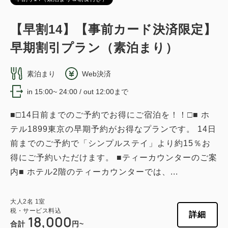
【早割14】【事前カード決済限定】
ベッド2台
独立洗面所
早期割引プラン（素泊まり）
【禁煙】コーナーデラックスツイン
素泊まり
Web決済
獲得ポイント 
390~
in 15:00~ 24:00 / out 12:00まで
2
禁煙
33.60m
1~2名
■□14日前までのご予約でお得にご宿泊を！！□■ ホ
シングルサイズ / 幅90-130cm×2
テル1899東京の早期予約がお得なプランです。 14日
Wi-Fiあり（無料）
前までのご予約で「シンプルステイ」より約15％お
得にご予約いただけます。 ■ティーカウンターのご案
大人
2
名
1
室
内■ ホテル2階のティーカウンターでは、...
税・サービス料込
39,000
合計
円~
大人
2
名
1
室
税・サービス料込
詳細
18,000
合計
円~