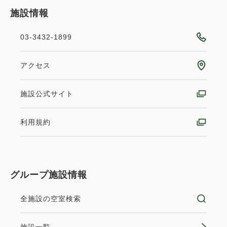
クイーンサイズ / 幅151-180cm×1
施設情報
Wi-Fiあり（無料）
03-3432-1899
大人
2
名
1
室
アクセス
税・サービス料込
22,500
合計
円~
施設公式サイト
利用規約
詳細
日付を選択
グループ施設情報
ベッド2台
独立洗面所
全施設の空室検索
【禁煙】コーナーデラックスツイン