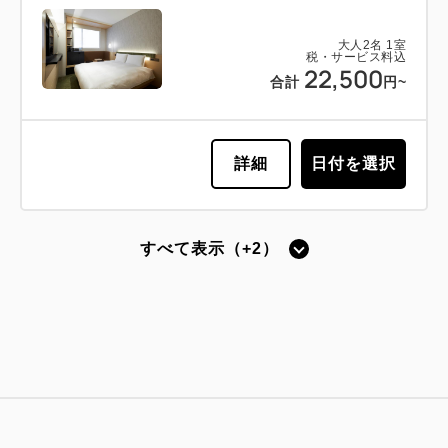
大人
2
名
1
室
税・サービス料込
22,500
合計
円~
詳細
日付を選択
すべて表示（+2）
ベッド1台
ユニットバス
【禁煙】スーペリアダブルB -
ENGAWA-
獲得ポイント 
225~
2
禁煙
20.00m
1~2名