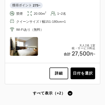
獲得ポイント 
275~
2
禁煙
20.00m
1~2名
クイーンサイズ / 幅151-180cm×1
Wi-Fiあり（無料）
大人
2
名
1
室
税・サービス料込
27,500
合計
円~
詳細
日付を選択
すべて表示（+2）
ベッド1台
ユニットバス