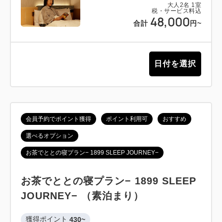
大人
2
名
1
室
税・サービス料込
48,000
合計
円~
日付を選択
会員予約でポイント獲得
ポイント利用可
おすすめ
選べるオプション
お茶でととの寝プラン− 1899 SLEEP JOURNEY−
お茶でととの寝プラン− 1899 SLEEP
JOURNEY− （素泊まり）
獲得ポイント 
430~