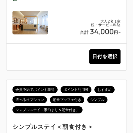
大人
2
名
1
室
税・サービス料込
34,000
合計
円~
日付を選択
会員予約でポイント獲得
ポイント利用可
おすすめ
選べるオプション
朝食ブッフェ付き
シンプル
シンプルステイ（素泊まり＆朝食付き）
シンプルステイ＜朝食付き＞