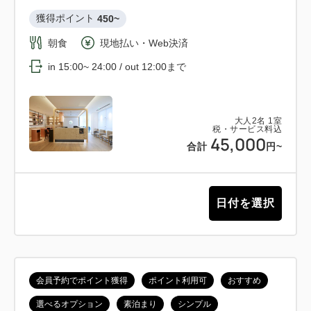
獲得ポイント 
450~
朝食
現地払い・Web決済
in 15:00~ 24:00 / out 12:00まで
大人
2
名
1
室
税・サービス料込
45,000
合計
円~
日付を選択
会員予約でポイント獲得
ポイント利用可
おすすめ
選べるオプション
素泊まり
シンプル