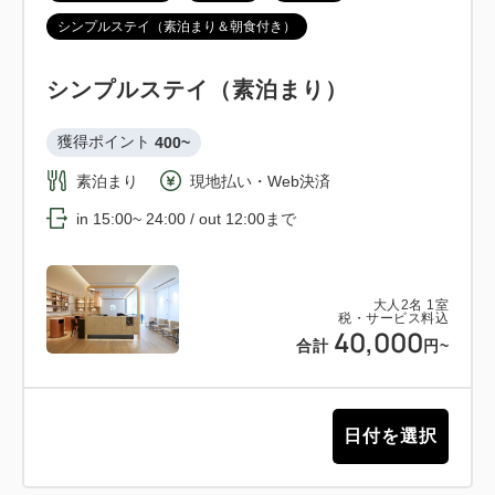
シンプルステイ（素泊まり＆朝食付き）
シンプルステイ（素泊まり）
獲得ポイント 
400~
素泊まり
現地払い・Web決済
in 15:00~ 24:00 / out 12:00まで
大人
2
名
1
室
税・サービス料込
40,000
合計
円~
日付を選択