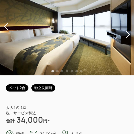
ベッド2台
独立洗面所
大人
2
名
1
室
税・サービス料込
34,000
合計
円~
2