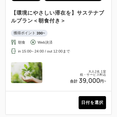
【環境にやさしい滞在を】サステナブ
ルプラン＜朝食付き＞
獲得ポイント 
390~
朝食
Web決済
in 15:00~ 24:00 / out 12:00まで
大人
2
名
1
室
税・サービス料込
39,000
合計
円~
日付を選択