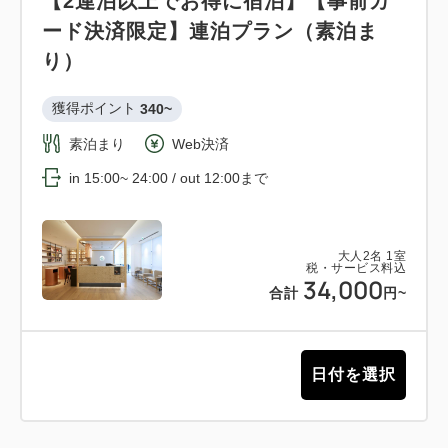
【2連泊以上でお得に宿泊】【事前カ
ード決済限定】連泊プラン（素泊ま
り）
獲得ポイント 
340~
素泊まり
Web決済
in 15:00~ 24:00 / out 12:00まで
大人
2
名
1
室
税・サービス料込
34,000
合計
円~
日付を選択