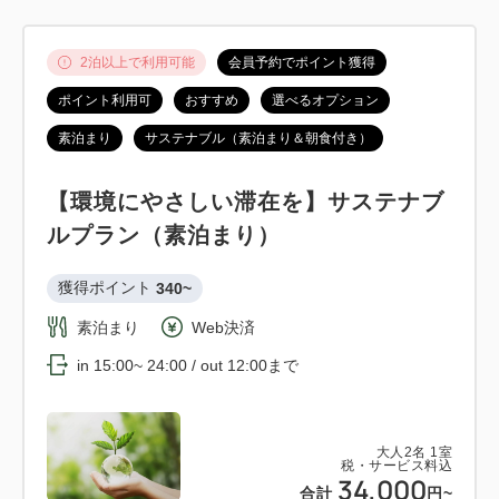
2泊以上で利用可能
会員予約でポイント獲得
ポイント利用可
おすすめ
選べるオプション
素泊まり
サステナブル（素泊まり＆朝食付き）
【環境にやさしい滞在を】サステナブ
ルプラン（素泊まり）
獲得ポイント 
340~
素泊まり
Web決済
in 15:00~ 24:00 / out 12:00まで
大人
2
名
1
室
税・サービス料込
34,000
合計
円~