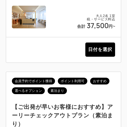
大人
2
名
1
室
税・サービス料込
37,500
合計
円~
日付を選択
会員予約でポイント獲得
ポイント利用可
おすすめ
選べるオプション
素泊まり
【ご出発が早いお客様におすすめ】ア
ーリーチェックアウトプラン（素泊ま
り）