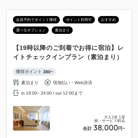
会員予約でポイント獲得
ポイント利用可
おすすめ
選べるオプション
素泊まり
【19時以降のご到着でお得に宿泊】レ
イトチェックインプラン（素泊まり）
獲得ポイント 
380~
素泊まり
現地払い・Web決済
in 19:00~ 24:00 / out 12:00まで
大人
2
名
1
室
税・サービス料込
38,000
合計
円~