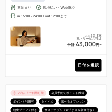
素泊まり
現地払い・Web決済
in 15:00~ 24:00 / out 12:00まで
大人
2
名
1
室
税・サービス料込
43,000
合計
円~
日付を選択
2泊以上で利用可能
会員予約でポイント獲得
ポイント利用可
おすすめ
選べるオプション
朝食ブッフェ付き
サステナブル（素泊まり＆朝食付き）