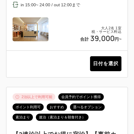
in 15:00~ 24:00 / out 12:00まで
大人
2
名
1
室
税・サービス料込
39,000
合計
円~
日付を選択
2泊以上で利用可能
会員予約でポイント獲得
ポイント利用可
おすすめ
選べるオプション
素泊まり
連泊（素泊まり＆朝食付き）