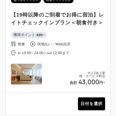
【19時以降のご到着でお得に宿泊】レ
イトチェックインプラン＜朝食付き＞
獲得ポイント 
430~
朝食
現地払い・Web決済
in 19:00~ 24:00 / out 12:00まで
大人
2
名
1
室
税・サービス料込
43,000
合計
円~
日付を選択