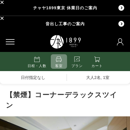
チャヤ1899東京 休業日のご案内
音出し工事のご案内
日程・人数
客室
プラン
カート
日付指定なし
大人2名, 1室
【禁煙】コーナーデラックスツイ
ン