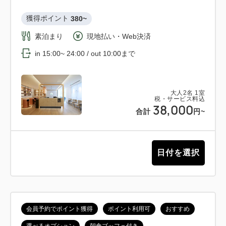
獲得ポイント 
380~
素泊まり
現地払い・Web決済
in 15:00~ 24:00 / out 10:00まで
大人
2
名
1
室
税・サービス料込
38,000
合計
円~
日付を選択
会員予約でポイント獲得
ポイント利用可
おすすめ
選べるオプション
朝食ブッフェ付き