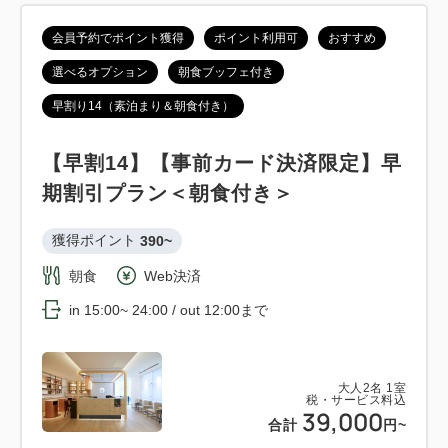
会員予約でポイント獲得
ポイント利用可
おすすめ
選べるオプション
朝食ブッフェ付き
早割り14（素泊まり＆朝食付き）
【早割14】【事前カード決済限定】早
期割引プラン＜朝食付き＞
獲得ポイント 
390~
朝食
Web決済
in 15:00~ 24:00 / out 12:00まで
大人
2
名
1
室
税・サービス料込
39,000
合計
円~