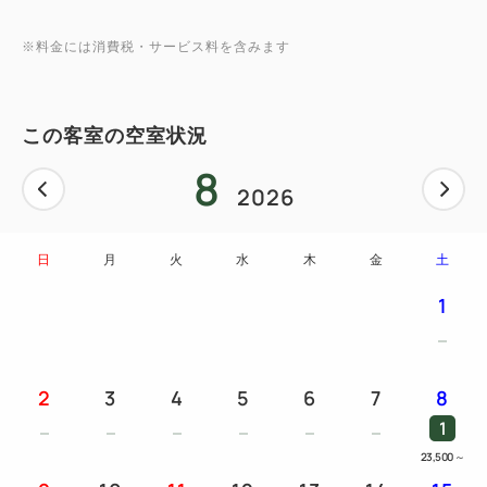
※料金には消費税・サービス料を含みます
この客室の空室状況
8
2026
日
月
火
水
木
金
土
1
2
3
4
5
6
7
8
1
23,500
～