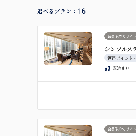
16
選べるプラン：
会員予約でポイ
シンプルス
獲得ポイント 
素泊まり
会員予約でポイ