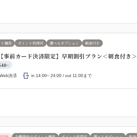
ント獲得
ポイント利用可
選べるオプション
朝食付き
】【事前カード決済限定】早期割引プラン＜朝食付き
540~
Web決済
in 14:00~ 24:00 / out 11:00まで
用可能
会員予約でポイント獲得
ポイント利用可
選べるオプション
素泊