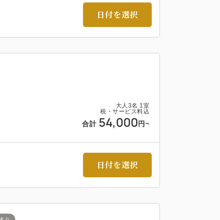
日付を選択
＞
大人
3
名
1
室
税・サービス料込
54,000
合計
円~
日付を選択
まり