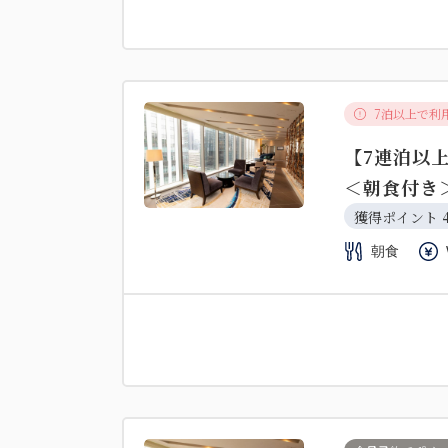
7泊以上で利
【7連泊以
＜朝食付き
獲得ポイント 
朝食