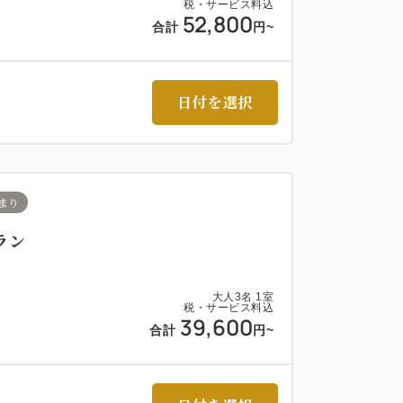
税・サービス料込
52,800
合計
円~
日付を選択
まり
ラン
大人
3
名
1
室
税・サービス料込
39,600
合計
円~