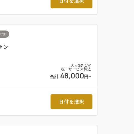
日付を選択
付き
ラン
大人
3
名
1
室
税・サービス料込
48,000
合計
円~
日付を選択