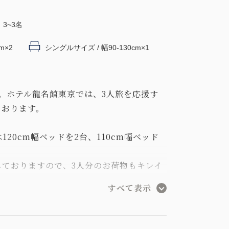
3~3名
m×2
シングルサイズ / 幅90-130cm×1
。ホテル龍名館東京では、3人旅を応援す
ております。
120cm幅ベッドを2台、110cm幅ベッド
しておりますので、3人分のお荷物もキレイ
すべて表示
ルームに泊まりたい！」そんなお客様に是非