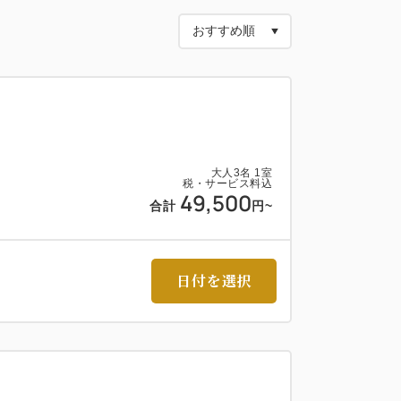
大人
3
名
1
室
税・サービス料込
49,500
合計
円~
日付を選択