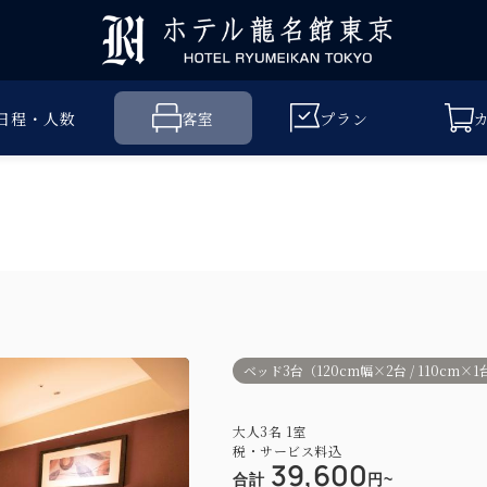
日程・人数
客室
プラン
ベッド3台（120cm幅×2台 / 110cm×1
大人
3
名
1
室
税・サービス料込
39,600
合計
円~