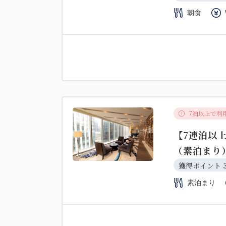
朝食
7泊以上で利
【7連泊以
（素泊まり
獲得ポイント 
素泊まり