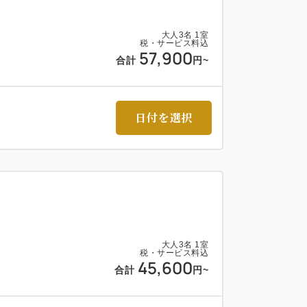
大人
3
名
1
室
税・サービス料込
57,900
合計
円~
日付を選択
）
大人
3
名
1
室
税・サービス料込
45,600
合計
円~