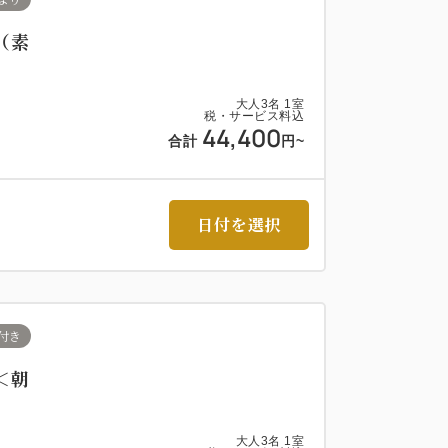
（素
大人
3
名
1
室
税・サービス料込
44,400
合計
円~
日付を選択
付き
＜朝
大人
3
名
1
室